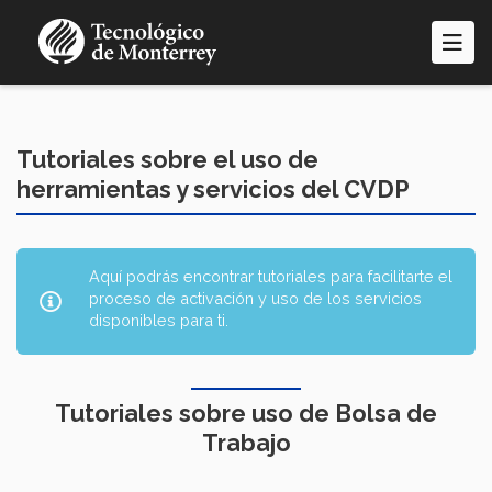
Pasar
al
contenido
principal
Tutoriales sobre el uso de
herramientas y servicios del CVDP
Aquí podrás encontrar tutoriales para facilitarte el
proceso de activación y uso de los servicios
disponibles para ti.
Tutoriales sobre uso de Bolsa de
Trabajo